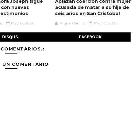
ora Joseph sigue
Aplazan coerción contra mujer
 con nuevas
acusada de matar a su hija de
testimonios
seis años en San Cristóbal
no
May 13, 2026
Miguel Paulino
May 10, 2026
DISQUS
FACEBOOK
 COMENTARIOS.:
R UN COMENTARIO