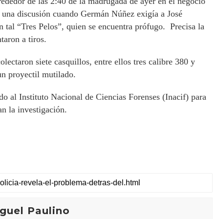
lrededor de las 2:40 de la madrugada de ayer en el negocio
ó una discusión cuando Germán Núñez exigía a José
n tal “Tres Pelos”, quien se encuentra prófugo. Precisa la
aron a tiros.
lectaron siete casquillos, entre ellos tres calibre 380 y
un proyectil mutilado.
 al Instituto Nacional de Ciencias Forenses (Inacif) para
an la investigación.
guel Paulino