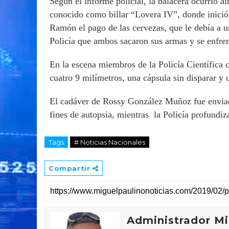
Según el informe policial, la balacera ocurrió a
conocido como billar “Lovera IV”, donde inici
Ramón el pago de las cervezas, que le debía a u
Policía que ambos sacaron sus armas y se enfrent
En la escena miembros de la Policía Científica co
cuatro 9 milímetros, una cápsula sin disparar y 
El cadáver de Rossy González Muñoz fue enviado
fines de autopsia, mientras la Policía profundiz
Tags
# Noticias Nacionales
Compartir
Administrador Mi