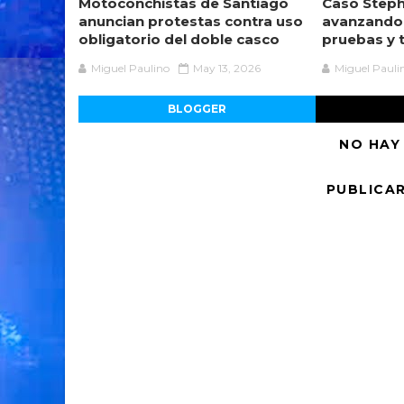
Motoconchistas de Santiago
Caso Steph
anuncian protestas contra uso
avanzando
obligatorio del doble casco
pruebas y 
Miguel Paulino
May 13, 2026
Miguel Pauli
BLOGGER
NO HAY
PUBLICA