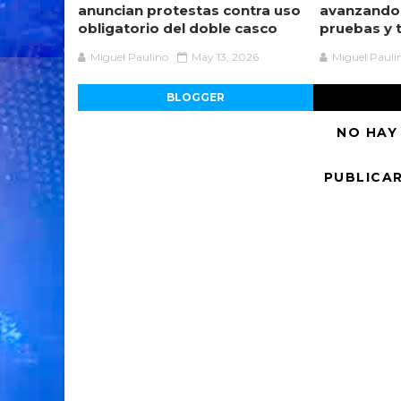
anuncian protestas contra uso
avanzando
obligatorio del doble casco
pruebas y 
Miguel Paulino
May 13, 2026
Miguel Pauli
BLOGGER
NO HAY
PUBLICA