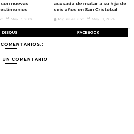
 con nuevas
acusada de matar a su hija de
testimonios
seis años en San Cristóbal
no
May 13, 2026
Miguel Paulino
May 10, 2026
DISQUS
FACEBOOK
 COMENTARIOS.:
R UN COMENTARIO