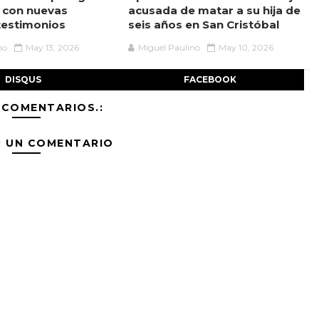
 con nuevas
acusada de matar a su hija de
testimonios
seis años en San Cristóbal
no
May 13, 2026
Miguel Paulino
May 10, 2026
DISQUS
FACEBOOK
 COMENTARIOS.:
R UN COMENTARIO