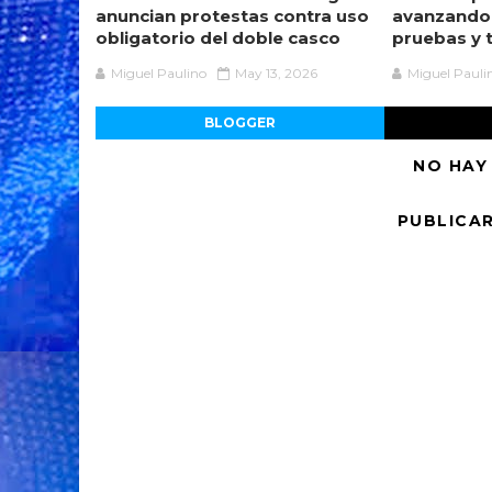
anuncian protestas contra uso
avanzando
obligatorio del doble casco
pruebas y 
Miguel Paulino
May 13, 2026
Miguel Pauli
BLOGGER
NO HAY
PUBLICA