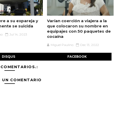
re a su expareja y
Varían coerción a viajera a la
mente se suicida
que colocaron su nombre en
equipajes con 50 paquetes de
no
Jul 14, 2023
cocaína
Miguel Paulino
Dec 13, 2022
DISQUS
FACEBOOK
 COMENTARIOS.:
R UN COMENTARIO