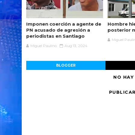
Imponen coerción a agente de
Hombre hie
PN acusado de agresión a
posterior 
periodistas en Santiago
Miguel Pauli
Miguel Paulino
Aug 13, 2024
BLOGGER
NO HAY
PUBLICA