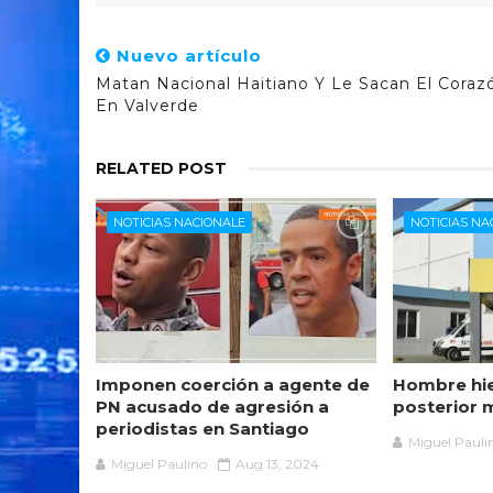
Nuevo artículo
Matan Nacional Haitiano Y Le Sacan El Coraz
En Valverde
RELATED POST
NOTICIAS NACIONALE
NOTICIAS NA
Imponen coerción a agente de
Hombre hie
PN acusado de agresión a
posterior 
periodistas en Santiago
Miguel Pauli
Miguel Paulino
Aug 13, 2024