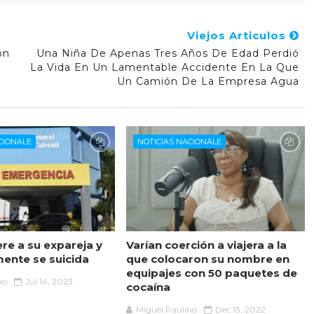
Viejos Articulos
ón
Una Niña De Apenas Tres Años De Edad Perdió
La Vida En Un Lamentable Accidente En La Que
Un Camión De La Empresa Agua
CIONALE
NOTICIAS NACIONALE
re a su expareja y
Varían coerción a viajera a la
mente se suicida
que colocaron su nombre en
equipajes con 50 paquetes de
no
Jul 14, 2023
cocaína
Miguel Paulino
Dec 13, 2022