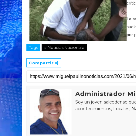
crít
La s
suel
por 
Tags
# Noticias Nacionale
Compartir
Administrador Mi
Soy un joven salcedense que 
acontecimientos, Locales, Na