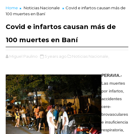
Home
Noticias Nacionale
Covid e infartos causan más de
100 muertes en Baní
Covid e infartos causan más de
100 muertes en Baní
Miguel Paulino
5 years ago
Noticias Nacionale,
PERAVIA.-
Las muertes
por infartos,
acci­dentes
cere­
brovasculares
e insuficiencia
respiratoria,