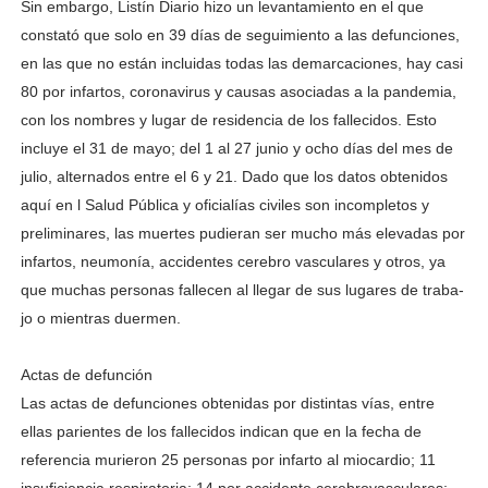
Sin embargo, Listín Diario hizo un levantamiento en el que
constató que solo en 39 días de seguimiento a las de­funciones,
en las que no es­tán incluidas todas las de­marcaciones, hay casi
80 por infartos, coronavirus y causas asociadas a la pandemia,
con los nombres y lugar de resi­dencia de los fallecidos. Esto
incluye el 31 de mayo; del 1 al 27 junio y ocho días del mes de
julio, alternados entre el 6 y 21. Dado que los datos obtenidos
aquí en l Salud Pú­blica y oficialías civiles son in­completos y
preliminares, las muertes pudieran ser mucho más elevadas por
infartos, neumonía, accidentes cere­bro vasculares y otros, ya
que muchas personas fallecen al llegar de sus lugares de traba­
jo o mientras duermen.
Actas de defunción
Las actas de defunciones ob­tenidas por distintas vías, en­tre
ellas parientes de los falle­cidos indican que en la fecha de
referencia murieron 25 personas por infarto al mio­cardio; 11
insuficiencia res­piratoria; 14 por acciden­te cerebrovasculares;