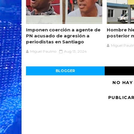
Imponen coerción a agente de
Hombre hie
PN acusado de agresión a
posterior 
periodistas en Santiago
Miguel Pauli
Miguel Paulino
Aug 13, 2024
BLOGGER
NO HAY
PUBLICA