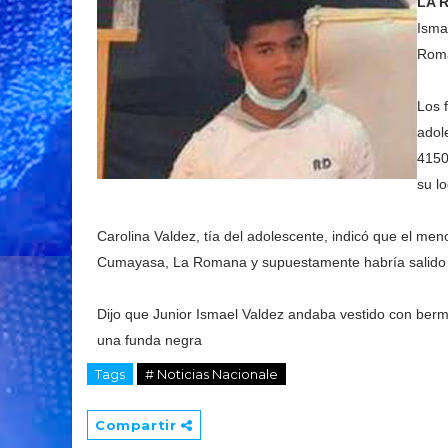
LA 
Isma
Roma
Los 
adol
4150
su lo
Carolina Valdez, tía del adolescente, indicó que el me
Cumayasa, La Romana y supuestamente habría salido r
Dijo que Junior Ismael Valdez andaba vestido con bermu
una funda negra
Tags
# Noticias Nacionale
Compartir