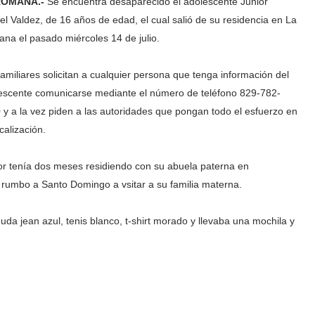
ROMANA.-
Se encuentra desaparecido el adolescente Junior
el Valdez, de 16 años de edad, el cual salió de su residencia en La
na el pasado miércoles 14 de julio.
familiares solicitan a cualquier persona que tenga información del
escente comunicarse mediante el número de teléfono 829-782-
 y a la vez piden a las autoridades que pongan todo el esfuerzo en
calización.
nor tenía dos meses residiendo con su abuela paterna en
umbo a Santo Domingo a vsitar a su familia materna.
da jean azul, tenis blanco, t-shirt morado y llevaba una mochila y