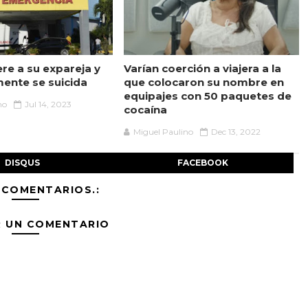
re a su expareja y
Varían coerción a viajera a la
mente se suicida
que colocaron su nombre en
equipajes con 50 paquetes de
no
Jul 14, 2023
cocaína
Miguel Paulino
Dec 13, 2022
DISQUS
FACEBOOK
 COMENTARIOS.:
R UN COMENTARIO