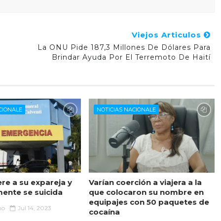
Viejos Articulos
La ONU Pide 187,3 Millones De Dólares Para
Brindar Ayuda Por El Terremoto De Haití
CIONALE
NOTICIAS NACIONALE
re a su expareja y
Varían coerción a viajera a la
mente se suicida
que colocaron su nombre en
equipajes con 50 paquetes de
no
Jul 14, 2023
cocaína