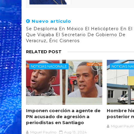
Nuevo artículo
Se Desploma En México El Helicóptero En El
Que Viajaba El Secretario De Gobierno De
Veracruz, Éric Cisneros
RELATED POST
NOTICIAS NACIONALE
NOTICIAS NA
Imponen coerción a agente de
Hombre hie
PN acusado de agresión a
posterior 
periodistas en Santiago
Miguel Pauli
Miguel Paulino
Aug 13, 2024