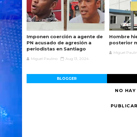
Imponen coerción a agente de
Hombre hie
PN acusado de agresión a
posterior 
periodistas en Santiago
Miguel Pauli
Miguel Paulino
Aug 13, 2024
BLOGGER
NO HAY
PUBLICA