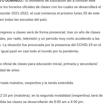
TO DOMINGO.-
El Ministerio de Educación dio a conocer este
s los horarios oficiales de clases con los cuales se desarrollará el
escolar 2021-2022, el cual comienza el próximo lunes 20 de este
en todas las escuelas del país.
 regreso a clases será de forma presencial, tras un año de clases
ales, por radio, televisión y un período muy corto acudiendo a las
s. La situación fue provocada por la presencia del COVID-19 en el
. Igual pasó en casi todo el mundo por la pandemia.
 oficial de clases para educación inicial, primaria y secundaria”.
dad de artes.
jornada matutina, vespertina y la tanda extendida.
 12:15 pm (matutina); en la segunda modalidad (vespertina) será de
ndida las clases se desarrollarán de 8:00 am a 4:00 pm.