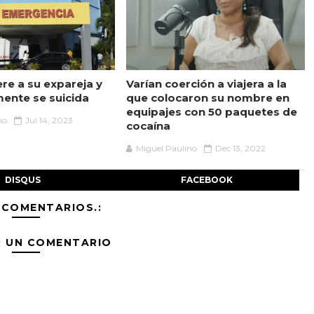
re a su expareja y
Varían coerción a viajera a la
mente se suicida
que colocaron su nombre en
equipajes con 50 paquetes de
no
Jul 14, 2023
cocaína
Miguel Paulino
Dec 13, 2022
DISQUS
FACEBOOK
 COMENTARIOS.:
R UN COMENTARIO