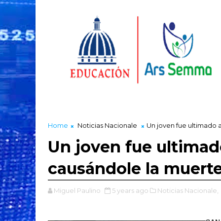
Home
Noticias Nacionale
Un joven fue ultimado a
Un joven fue ultimado
causándole la muert
Miguel Paulino
5 years ago
Noticias Nacionale,