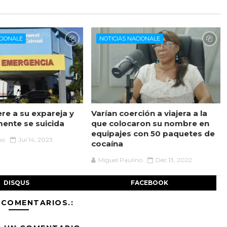
CIONALE
NOTICIAS NACIONALE
re a su expareja y
Varían coerción a viajera a la
mente se suicida
que colocaron su nombre en
equipajes con 50 paquetes de
no
Jul 14, 2023
cocaína
Miguel Paulino
Dec 13, 2022
DISQUS
FACEBOOK
 COMENTARIOS.: