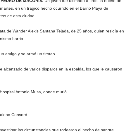
 PEDRO DE MACORIS.
Un joven fue ultimado a tiros la noche de
 martes, en un trágico hecho ocurrido en el Barrio Playa de
tos de esta ciudad.
rata de Wander Alexis Santana Tejada, de 25 años, quien residía en
mismo barrio.
un amigo y se armó un tiroteo.
e alcanzado de varios disparos en la espalda, los que le causaron
 Hospital Antonio Musa, donde murió.
daleno Consoró.
investigar las circunstancias que rodearon el hecho de sangre.