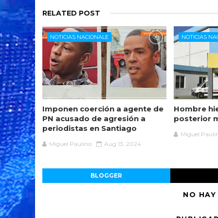
RELATED POST
NOTICIAS NACIONALE
NOTICIAS NA
Imponen coerción a agente de
Hombre hie
PN acusado de agresión a
posterior 
periodistas en Santiago
Miguel Pauli
Miguel Paulino
Aug 13, 2024
BLOGGER
NO HAY