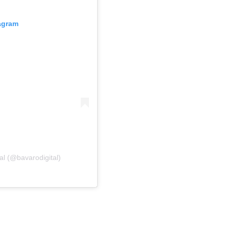
tagram
al (@bavarodigital)