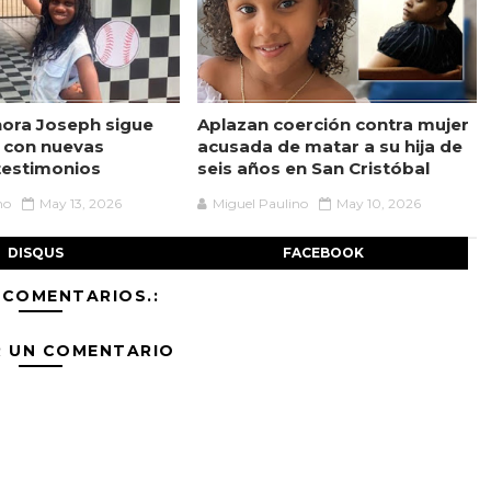
ora Joseph sigue
Aplazan coerción contra mujer
 con nuevas
acusada de matar a su hija de
testimonios
seis años en San Cristóbal
no
May 13, 2026
Miguel Paulino
May 10, 2026
DISQUS
FACEBOOK
 COMENTARIOS.:
R UN COMENTARIO