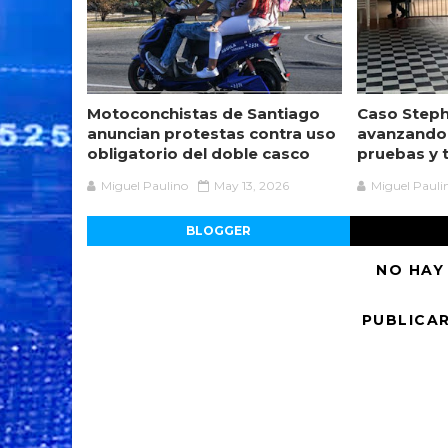
Motoconchistas de Santiago
Caso Steph
anuncian protestas contra uso
avanzando
obligatorio del doble casco
pruebas y 
Miguel Paulino
May 13, 2026
Miguel Pauli
BLOGGER
NO HAY
PUBLICA