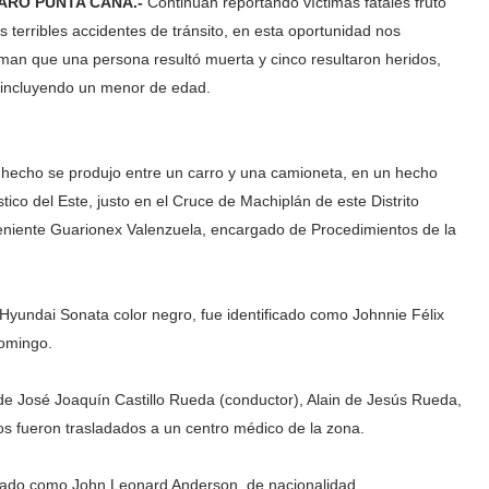
ARO PUNTA CANA.-
Continúan reportando víctimas fatales fruto
os terribles accidentes de tránsito, en esta oportunidad nos
rman que una persona resultó muerta y cinco resultaron heridos,
 incluyendo un menor de edad.
 hecho se produjo entre un carro y una camioneta, en un hecho
stico del Este, justo en el Cruce de Machiplán de este Distrito
l teniente Guarionex Valenzuela, encargado de Procedimientos de la
 Hyundai Sonata color negro, fue identificado como Johnnie Félix
Domingo.
e José Joaquín Castillo Rueda (conductor), Alain de Jesús Rueda,
s fueron trasladados a un centro médico de la zona.
ficado como John Leonard Anderson, de nacionalidad