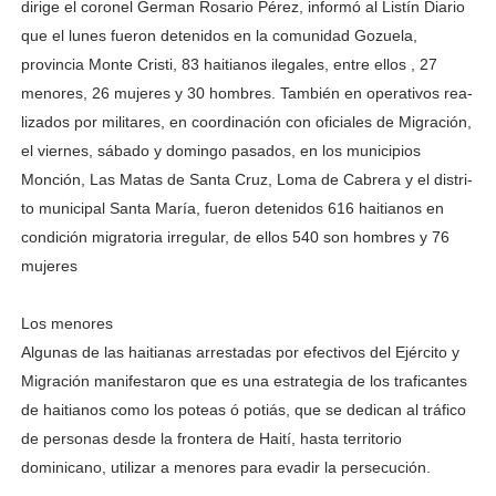
dirige el coronel German Rosario Pérez, in­formó al Listín Diario
que el lunes fueron detenidos en la comunidad Gozue­la,
provincia Monte Cristi, 83 haitianos ilegales, entre ellos , 27
menores, 26 mu­jeres y 30 hombres. Tam­bién en operativos rea­
lizados por militares, en coordinación con oficiales de Migración,
el viernes, sá­bado y domingo pasados, en los municipios
Monción, Las Matas de Santa Cruz, Loma de Cabrera y el distri­
to municipal Santa María, fueron detenidos 616 hai­tianos en
condición migra­toria irregular, de ellos 540 son hombres y 76
mujeres
Los menores
Algunas de las haitianas arrestadas por efectivos del Ejército y
Migración mani­festaron que es una estra­tegia de los traficantes
de haitianos como los poteas ó potiás, que se dedican al tráfico
de personas desde la frontera de Haití, hasta te­rritorio
dominicano, utili­zar a menores para evadir la persecución.