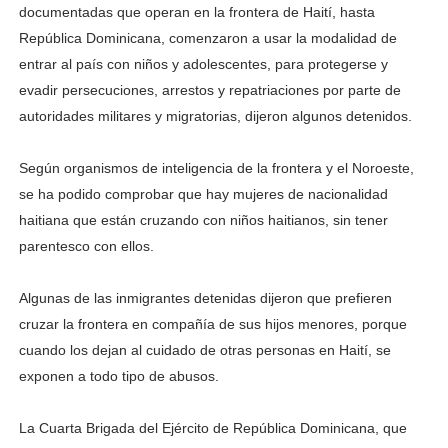
documentadas que ope­ran en la frontera de Haití, hasta
República Domini­cana, comenzaron a usar la modalidad de
entrar al país con niños y ado­lescentes, para proteger­se y
evadir persecuciones, arrestos y repatriaciones por parte de
autoridades militares y migratorias, di­jeron algunos detenidos.
Según organismos de in­teligencia de la frontera y el Noroeste,
se ha podido comprobar que hay muje­res de nacionalidad
haitia­na que están cruzando con niños haitianos, sin tener
parentesco con ellos.
Algunas de las inmigrantes detenidas dijeron que pre­fieren
cruzar la frontera en compañía de sus hijos me­nores, porque
cuando los dejan al cuidado de otras personas en Haití, se
expo­nen a todo tipo de abusos.
La Cuarta Brigada del Ejér­cito de República Domini­cana, que