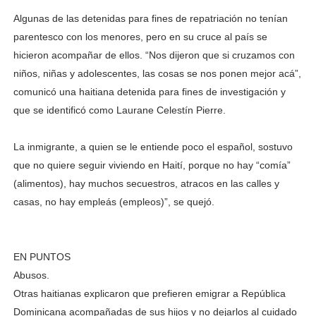
Algunas de las deteni­das para fines de repatria­ción no tenían
parentesco con los menores, pero en su cruce al país se
hicieron acompañar de ellos. “Nos dijeron que si cruzamos con
niños, niñas y adoles­centes, las cosas se nos po­nen mejor acá”,
comunicó una haitiana detenida para fines de investigación y
que se identificó como Laurane Celestín Pierre.
La inmigrante, a quien se le entiende poco el espa­ñol, sostuvo
que no quie­re seguir viviendo en Haití, porque no hay “comía”
(ali­mentos), hay muchos se­cuestros, atracos en las ca­lles y
casas, no hay empleás (empleos)”, se quejó.
EN PUNTOS
Abusos.
Otras haitianas explica­ron que prefieren emi­grar a República
Domi­nicana acompañadas de sus hijos y no dejarlos al cuidado