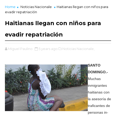
Home
Noticias Nacionale
Haitianas llegan con niños para
evadir repatriación
Haitianas llegan con niños para
evadir repatriación
Miguel Paulino
5 years ago
Noticias Nacionale,
SANTO
DOMINGO.-
Muchas
inmigrantes
hai­tianas con
la asesoría de
traficantes de
personas in­