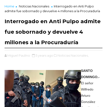
Home
Noticias Nacionales
Interrogado en Anti Pulpo
admite fue sobornado y devuelve 4 millones a la Procuraduría
Interrogado en Anti Pulpo admite
fue sobornado y devuelve 4
millones a la Procuraduría
Miguel Paulino
5 years ago
Noticias Nacionales,
SANTO
DOMINGO.-
El señor
Wilfredo
Arturo
González