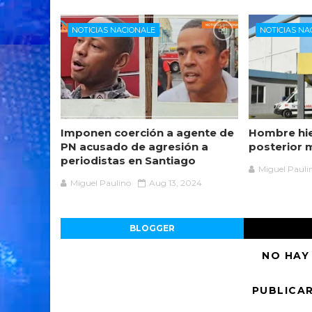
NOTICIAS NACIONALE
NOTICIAS NA
Imponen coerción a agente de
Hombre hie
PN acusado de agresión a
posterior 
periodistas en Santiago
Miguel Pauli
Miguel Paulino
Aug 13, 2024
BLOGGER
NO HAY
PUBLICA