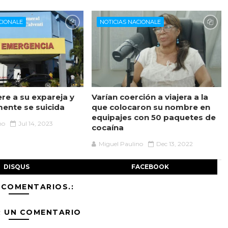
CIONALE
NOTICIAS NACIONALE
re a su expareja y
Varían coerción a viajera a la
mente se suicida
que colocaron su nombre en
equipajes con 50 paquetes de
no
Jul 14, 2023
cocaína
Miguel Paulino
Dec 13, 2022
DISQUS
FACEBOOK
 COMENTARIOS.:
R UN COMENTARIO