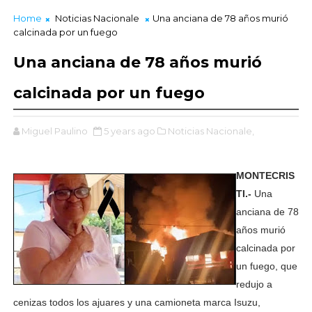
Home
Noticias Nacionale
Una anciana de 78 años murió
calcinada por un fuego
Una anciana de 78 años murió
calcinada por un fuego
Miguel Paulino
5 years ago
Noticias Nacionale,
MONTECRIS
TI.-
Una
anciana de 78
años murió
calcinada por
un fuego, que
redujo a
cenizas todos los ajuares y una camioneta marca Isuzu,