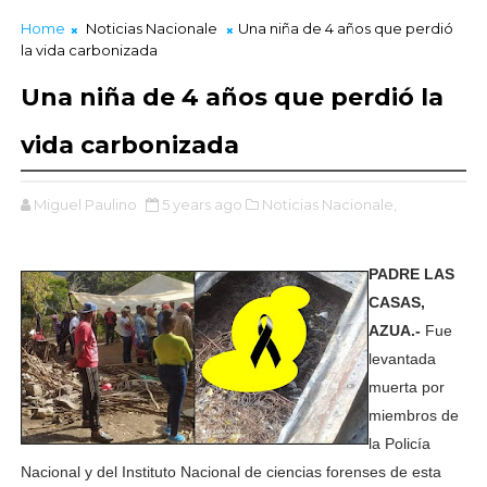
Home
Noticias Nacionale
Una niña de 4 años que perdió
la vida carbonizada
Una niña de 4 años que perdió la
vida carbonizada
Miguel Paulino
5 years ago
Noticias Nacionale,
PADRE LAS
CASAS,
AZUA.-
Fue
levantada
muerta por
miembros de
la Policía
Nacional y del Instituto Nacional de ciencias forenses de esta