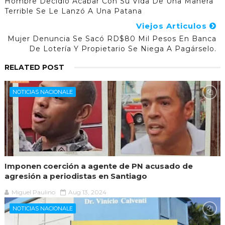
Hombre Decidió Acabar Con Su Vida De Una Manera
Terrible Se Le Lanzó A Una Patana
Viejos Articulos
Mujer Denuncia Se Sacó RD$80 Mil Pesos En Banca
De Lotería Y Propietario Se Niega A Pagárselo.
RELATED POST
NOTICIAS NACIONALE
Imponen coerción a agente de PN acusado de
agresión a periodistas en Santiago
Miguel Paulino
Aug 13, 2024
NOTICIAS NACIONALE