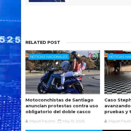
RELATED POST
NOTICIAS NACIONALES
NOTICIAS NA
Motoconchistas de Santiago
Caso Steph
anuncian protestas contra uso
avanzando
obligatorio del doble casco
pruebas y 
Miguel Paulino
May 13, 2026
Miguel Pauli