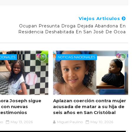
Viejos Articulos
Ocupan Presunta Droga Dejada Abandona En
Residencia Deshabitada En San Josè De Ocoa
CIONALES
NOTICIAS NACIONALES
ora Joseph sigue
Aplazan coerción contra mujer
 con nuevas
acusada de matar a su hija de
testimonios
seis años en San Cristóbal
no
May 13, 2026
Miguel Paulino
May 10, 2026