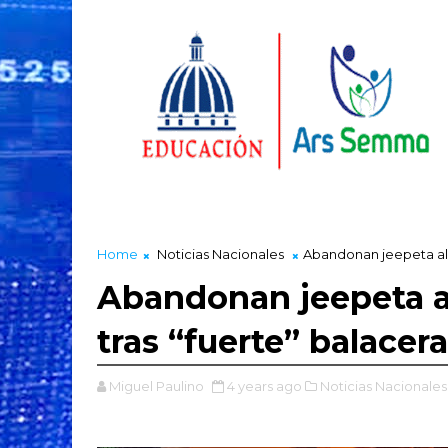
Home
Noticias Nacionales
Abandonan jeepeta al f
Abandonan jeepeta al
tras “fuerte” balacer
Miguel Paulino
4 years ago
Noticias Nacionales