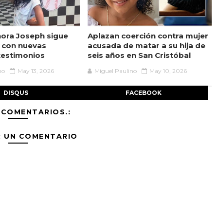
ora Joseph sigue
Aplazan coerción contra mujer
 con nuevas
acusada de matar a su hija de
testimonios
seis años en San Cristóbal
no
May 13, 2026
Miguel Paulino
May 10, 2026
DISQUS
FACEBOOK
 COMENTARIOS.:
R UN COMENTARIO