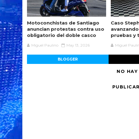
Motoconchistas de Santiago
Caso Steph
anuncian protestas contra uso
avanzando
obligatorio del doble casco
pruebas y 
Miguel Paulino
May 13, 2026
Miguel Pauli
BLOGGER
NO HAY
PUBLICA