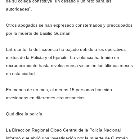
de su colega cons­tituye “un desafío y un reto para las
autoridades”.
Otros abogados se han expresado consternados y preocupados
por la muerte de Basilio Guzmán.
Entretanto, la delincuen­cia ha bajado debido a los operativos
mixtos de la Po­licía y el Ejército. La violen­cia ha tenido un
recrudeci­miento hasta niveles nunca vistos en los últimos meses
en esta ciudad.
En menos de un mes, al menos 15 personas han si­do
asesinadas en diferentes circunstancias.
Qué dice la policía
La Dirección Regional Ci­bao Central de la Policía Na­cional
informó que abrió una investigación por la muerte de Guzmán.