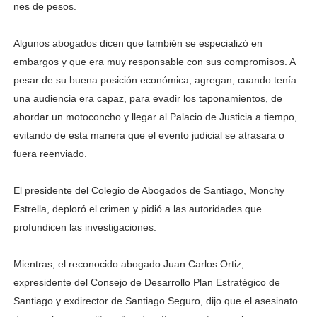
nes de pesos.
Algunos abogados di­cen que también se es­pecializó en
embargos y que era muy responsable con sus compromisos. A
pesar de su buena posi­ción económica, agre­gan, cuando tenía
una audiencia era capaz, pa­ra evadir los taponamien­tos, de
abordar un moto­concho y llegar al Palacio de Justicia a tiempo,
evi­tando de esta manera que el evento judicial se atra­sara o
fuera reenviado.
El presidente del Colegio de Abogados de Santiago, Monchy
Estrella, deploró el crimen y pidió a las autori­dades que
profundicen las investigaciones.
Mientras, el reconocido abogado Juan Carlos Ortiz,
expresidente del Consejo de Desarrollo Plan Estratégico de
Santiago y exdirector de Santiago Seguro, dijo que el asesinato