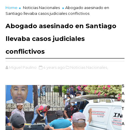
Home
Noticias Nacionales
Abogado asesinado en
Santiago llevaba casos judiciales conflictivos
Abogado asesinado en Santiago
llevaba casos judiciales
conflictivos
Miguel Paulino
4 years ago
Noticias Nacionales,
S
A
N
T
I
A