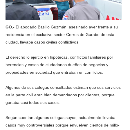
GO.-
El abogado Basilio Guz­mán, asesinado ayer fren­te a su
residencia en el ex­clusivo sector Cerros de Gurabo de esta
ciudad, llevaba casos civiles con­flictivos.
El derecho lo ejerció en hipotecas, conflictos fami­liares por
herencias y ca­sos de ciudadanos dueños de negocios y
propiedades en sociedad que entraban en conflictos.
Algunos de sus colegas consultados estiman que sus servicios
en la parte ci­vil eran bien demandados por clientes, porque
gana­ba casi todos sus casos.
Según cuentan algu­nos colegas suyos, actual­mente llevaba
casos muy controversiales porque en­vuelven cientos de millo­