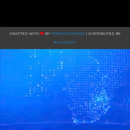
CRAFTED WITH
BY
TEMPLATESYARD
| DISTRIBUTED BY
BLOGSPOT