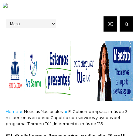
Home
Noticias Nacionales
El Gobierno impacta más de 3
mil personas en barrio Capotillo con servicios y ayudas del
programa “Primero Tú” _Incrementó a más de 125