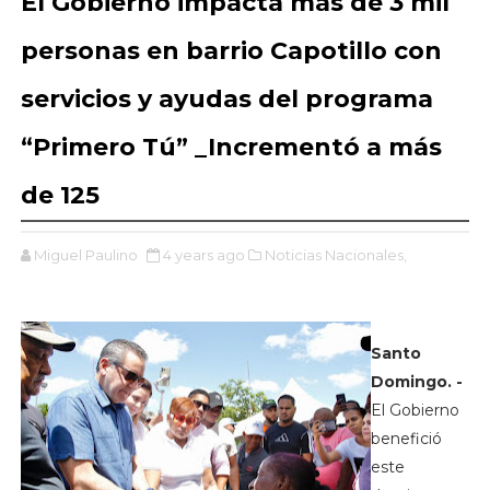
El Gobierno impacta más de 3 mil
personas en barrio Capotillo con
servicios y ayudas del programa
“Primero Tú” _Incrementó a más
de 125
Miguel Paulino
4 years ago
Noticias Nacionales,
Santo
Domingo. -
El Gobierno
benefició
este