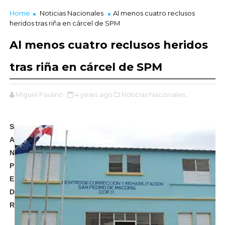
Home
Noticias Nacionales
Al menos cuatro reclusos
heridos tras riña en cárcel de SPM
Al menos cuatro reclusos heridos
tras riña en cárcel de SPM
Miguel Paulino
4 years ago
Noticias Nacionales,
S
A
N
P
E
D
R