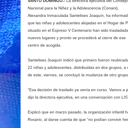
SANTO DOMINGO.-
La directora ejecutiva del Consejo
Nacional para la Niñez y la Adolescencia (Conani),
Alexandra Inmaculada Santelises Joaquín, ha informa
que las niñas y adolescentes alojadas en el Hogar de 
situado en el Expreso V Centenario han sido trasladad
nuevos lugares y pronto se procederá al cierre de ese
centro de acogida.
Santelises Joaquín indicó que primero fueron reubicad
22 niñas y adolescentes, distribuidas en dos grupos, a d
de este, viernes, se concluyó la mudanza de otro grupo 
“Esa decisión de traslado ya venía en curso. Vamos a p
dijo la directora ejecutiva, en una conversación con L
Explicó que en marzo pasado, la organización infantil 
Rosario, al darse cuenta de que “no podían convivir h