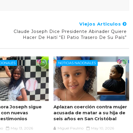
Viejos Articulos
Claude Joseph Dice Presidente Abinader Quiere
Hacer De Haití “el Patio Trasero De Su País”
CIONALES
NOTICIAS NACIONALES
ora Joseph sigue
Aplazan coerción contra mujer
 con nuevas
acusada de matar a su hija de
testimonios
seis años en San Cristóbal
no
May 13, 2026
Miguel Paulino
May 10, 2026