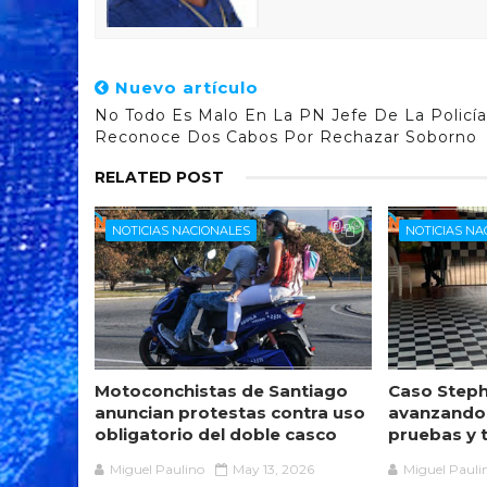
Nuevo artículo
No Todo Es Malo En La PN Jefe De La Policía
Reconoce Dos Cabos Por Rechazar Soborno
RELATED POST
NOTICIAS NACIONALES
NOTICIAS NA
Motoconchistas de Santiago
Caso Steph
anuncian protestas contra uso
avanzando
obligatorio del doble casco
pruebas y 
Miguel Paulino
May 13, 2026
Miguel Pauli