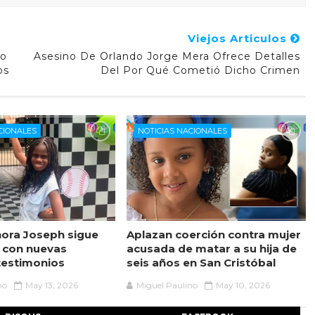
Viejos Articulos
ro
Asesino De Orlando Jorge Mera Ofrece Detalles
os
Del Por Qué Cometió Dicho Crimen
CIONALES
NOTICIAS NACIONALES
ora Joseph sigue
Aplazan coerción contra mujer
 con nuevas
acusada de matar a su hija de
testimonios
seis años en San Cristóbal
no
May 13, 2026
Miguel Paulino
May 10, 2026