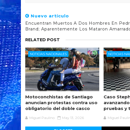
Nuevo artículo
Encuentran Muertos A Dos Hombres En Ped
Brand; Aparentemente Los Mataron Amarrad
RELATED POST
NOTICIAS NACIONALES
NOTICIAS NA
Motoconchistas de Santiago
Caso Steph
anuncian protestas contra uso
avanzando
obligatorio del doble casco
pruebas y 
Miguel Paulino
May 13, 2026
Miguel Pauli