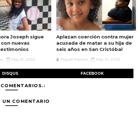
ora Joseph sigue
Aplazan coerción contra mujer
 con nuevas
acusada de matar a su hija de
testimonios
seis años en San Cristóbal
no
May 13, 2026
Miguel Paulino
May 10, 2026
DISQUS
FACEBOOK
 COMENTARIOS.:
R UN COMENTARIO