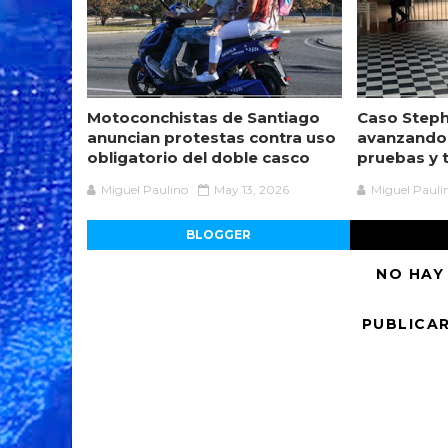
Motoconchistas de Santiago
Caso Steph
anuncian protestas contra uso
avanzando
obligatorio del doble casco
pruebas y 
Miguel Paulino
May 13, 2026
Miguel Pauli
BLOGGER
NO HAY
PUBLICA