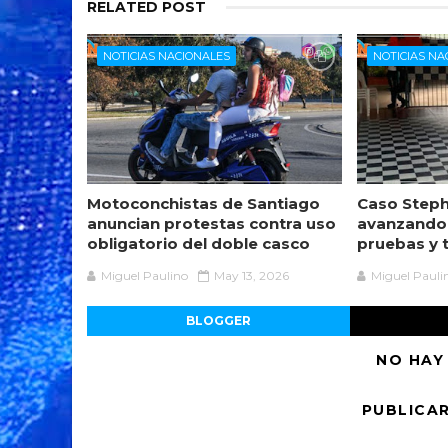
RELATED POST
NOTICIAS NACIONALES
NOTICIAS NA
Motoconchistas de Santiago
Caso Steph
anuncian protestas contra uso
avanzando
obligatorio del doble casco
pruebas y 
Miguel Paulino
May 13, 2026
Miguel Pauli
BLOGGER
NO HAY
PUBLICA