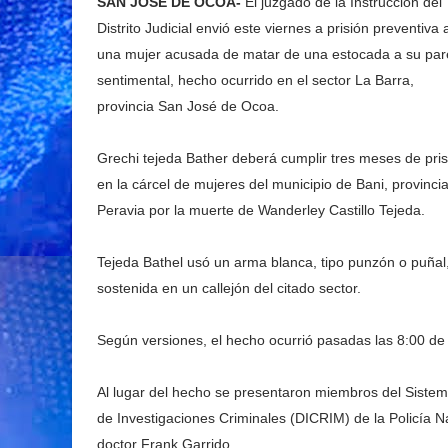
SAN JOSÉ DE OCOA-
El juzgado de la Instrucción del
Distrito Judicial envió este viernes a prisión preventiva 
una mujer acusada de matar de una estocada a su par
sentimental, hecho ocurrido en el sector La Barra,
provincia San José de Ocoa.
Grechi tejeda Bather deberá cumplir tres meses de pris
en la cárcel de mujeres del municipio de Bani, provinci
Peravia por la muerte de Wanderley Castillo Tejeda.
Tejeda Bathel usó un arma blanca, tipo punzón o puñal, 
sostenida en un callejón del citado sector.
Según versiones, el hecho ocurrió pasadas las 8:00 de 
Al lugar del hecho se presentaron miembros del Sistem
de Investigaciones Criminales (DICRIM) de la Policía Nac
doctor Frank Garrido.