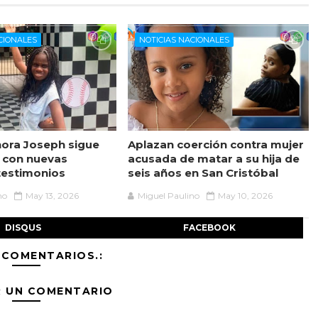
CIONALES
NOTICIAS NACIONALES
ora Joseph sigue
Aplazan coerción contra mujer
 con nuevas
acusada de matar a su hija de
testimonios
seis años en San Cristóbal
no
May 13, 2026
Miguel Paulino
May 10, 2026
DISQUS
FACEBOOK
 COMENTARIOS.:
R UN COMENTARIO