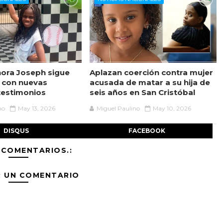
ora Joseph sigue
Aplazan coerción contra mujer
 con nuevas
acusada de matar a su hija de
testimonios
seis años en San Cristóbal
no
May 13, 2026
Miguel Paulino
May 10, 2026
DISQUS
FACEBOOK
 COMENTARIOS.:
R UN COMENTARIO