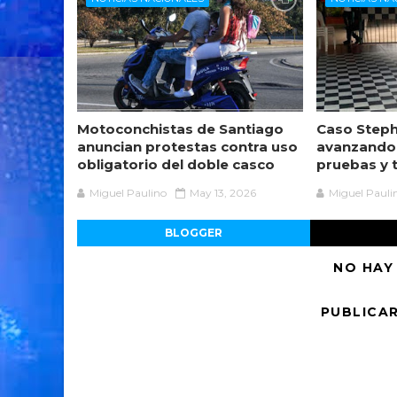
Motoconchistas de Santiago
Caso Steph
anuncian protestas contra uso
avanzando
obligatorio del doble casco
pruebas y 
Miguel Paulino
May 13, 2026
Miguel Pauli
BLOGGER
NO HAY
PUBLICA