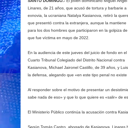
SANTO DOMINGO.-
El joven dominicano Miguel Ángel
Linares, de 21 años, que acusó de tortura y barbarie a
exnovia, la ucraniana Natalya Kasianova, retiró la quere
que presentó contra la extranjera, aunque la mantiene
para los dos hombres que participaron en la golpiza de
que fue víctima en mayo de 2022.
En la audiencia de este jueves del juicio de fondo en el
Cuarto Tribunal Colegiado del Distrito Nacional contra
Kasianova, Michael Jaironel Castillo, de 39 años, y Luis
la defensa, alegando que «en este tipo penal no existe
Al responder sobre el motivo de presentar un desistimi
sabe nada de eso» y que lo que quiere es «salir» de e
El Ministerio Público continúa la acusación contra Kasi
Según Tomás Castro, abogado de Kasianova, Linares hiz