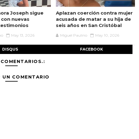
ora Joseph sigue
Aplazan coerción contra mujer
 con nuevas
acusada de matar a su hija de
testimonios
seis años en San Cristóbal
no
May 13, 2026
Miguel Paulino
May 10, 2026
DISQUS
FACEBOOK
 COMENTARIOS.:
R UN COMENTARIO