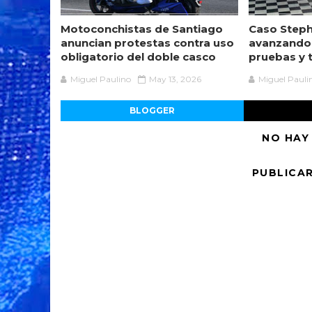
Motoconchistas de Santiago
Caso Steph
anuncian protestas contra uso
avanzando
obligatorio del doble casco
pruebas y 
Miguel Paulino
May 13, 2026
Miguel Pauli
BLOGGER
NO HAY
PUBLICA