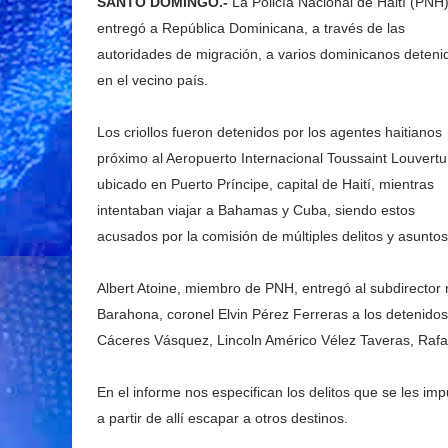
SANTO DOMINGO.-
La Policía Nacional de Haití (PNH
entregó a República Dominicana, a través de las
autoridades de migración, a varios dominicanos deteni
en el vecino país.
Los criollos fueron detenidos por los agentes haitianos
próximo al Aeropuerto Internacional Toussaint Louvertu
ubicado en Puerto Príncipe, capital de Haití, mientras
intentaban viajar a Bahamas y Cuba, siendo estos
acusados por la comisión de múltiples delitos y asuntos
Albert Atoine, miembro de PNH, entregó al subdirector 
Barahona, coronel Elvin Pérez Ferreras a los detenidos
Cáceres Vásquez, Lincoln Américo Vélez Taveras, Rafae
En el informe nos especifican los delitos que se les im
a partir de allí escapar a otros destinos.