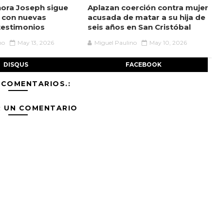
ora Joseph sigue
Aplazan coerción contra mujer
 con nuevas
acusada de matar a su hija de
testimonios
seis años en San Cristóbal
no
May 13, 2026
Miguel Paulino
May 10, 2026
DISQUS
FACEBOOK
 COMENTARIOS.:
R UN COMENTARIO