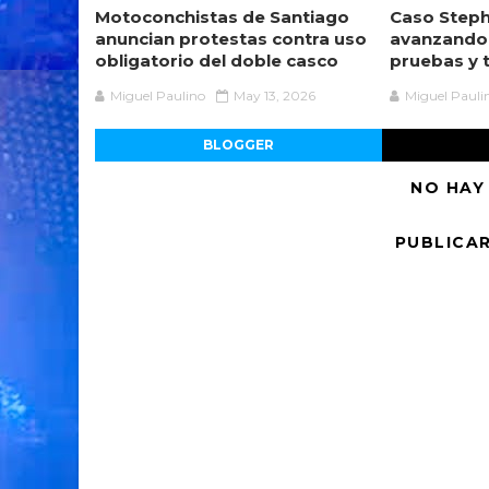
Motoconchistas de Santiago
Caso Steph
anuncian protestas contra uso
avanzando
obligatorio del doble casco
pruebas y 
Miguel Paulino
May 13, 2026
Miguel Pauli
BLOGGER
NO HAY
PUBLICA