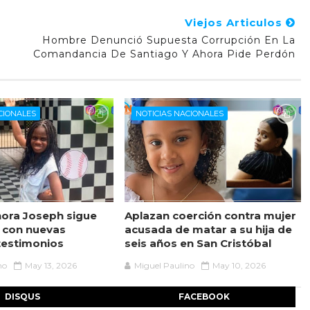
Viejos Articulos
Hombre Denunció Supuesta Corrupción En La
Comandancia De Santiago Y Ahora Pide Perdón
CIONALES
NOTICIAS NACIONALES
ora Joseph sigue
Aplazan coerción contra mujer
 con nuevas
acusada de matar a su hija de
testimonios
seis años en San Cristóbal
no
May 13, 2026
Miguel Paulino
May 10, 2026
DISQUS
FACEBOOK