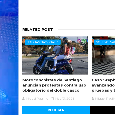
RELATED POST
NOTICIAS NACIONALES
NOTICIAS NA
Motoconchistas de Santiago
Caso Steph
anuncian protestas contra uso
avanzando
obligatorio del doble casco
pruebas y 
Miguel Paulino
May 13, 2026
Miguel Pauli
BLOGGER