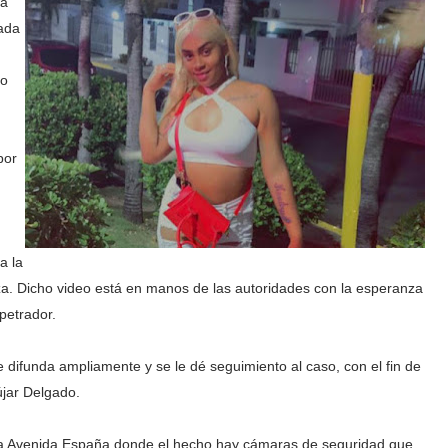
la
ada
yo
por
a la
eza. Dicho video está en manos de las autoridades con la esperanza
petrador.
difunda ampliamente y se le dé seguimiento al caso, con el fin de
újar Delgado.
 la Avenida España donde el hecho hay cámaras de seguridad que