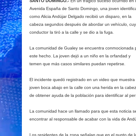
SANTO DOMINGO.-
En un trágico suceso ocurrido en 
Avenida España de Santo Domingo, una joven identific
como Alicia Andújar Delgado recibió un disparo, en la
cabeza segundos después de abordar un vehículo, cu
conductor la tiró a la calle y se dio a la fuga.
La comunidad de Gualey se encuentra conmocionada 
este hecho. La joven dejó a un niño en la orfandad y
temen que más casos similares puedan repetirse.
El incidente quedó registrado en un video que muestra 
joven boca abajo en la calle con una herida en la cab
de obtener ayuda de la población para identificar al per
La comunidad hace un llamado para que esta noticia se 
encontrar al responsable de acabar con la vida de And
Los residentes de la zona señalan que en el punto de