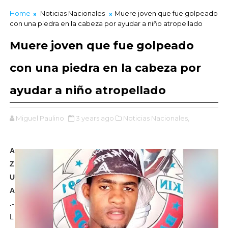
Home
Noticias Nacionales
Muere joven que fue golpeado
con una piedra en la cabeza por ayudar a niño atropellado
Muere joven que fue golpeado
con una piedra en la cabeza por
ayudar a niño atropellado
Miguel Paulino
3 years ago
Noticias Nacionales,
A
Z
U
A
.-
L