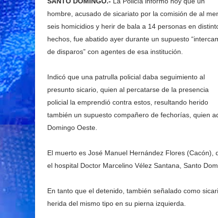
SANTO DOMINGO.-
La Policía informó hoy que un
hombre, acusado de sicariato por la comisión de al me
seis homicidios y herir de bala a 14 personas en distint
hechos, fue abatido ayer durante un supuesto “interca
de disparos” con agentes de esa institución.
Indicó que una patrulla policial daba seguimiento al
presunto sicario, quien al percatarse de la presencia
policial la emprendió contra estos, resultando herido
también un supuesto compañero de fechorías, quien ade
Domingo Oeste.
El muerto es José Manuel Hernández Flores (Cacón), de
el hospital Doctor Marcelino Vélez Santana, Santo Dom
En tanto que el detenido, también señalado como sicar
herida del mismo tipo en su pierna izquierda.