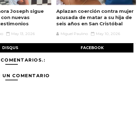
ora Joseph sigue
Aplazan coerción contra mujer
 con nuevas
acusada de matar a su hija de
testimonios
seis años en San Cristóbal
no
May 13, 2026
Miguel Paulino
May 10, 2026
DISQUS
FACEBOOK
 COMENTARIOS.:
R UN COMENTARIO