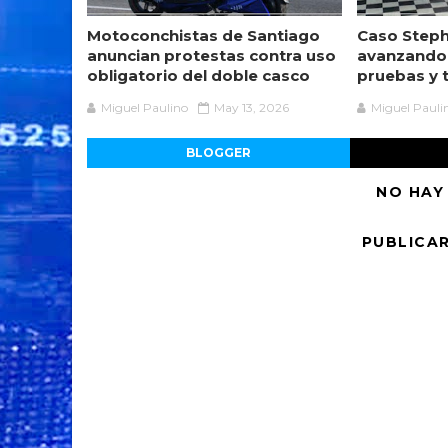
Motoconchistas de Santiago
Caso Steph
anuncian protestas contra uso
avanzando
obligatorio del doble casco
pruebas y 
Miguel Paulino
May 13, 2026
Miguel Pauli
BLOGGER
NO HAY
PUBLICA