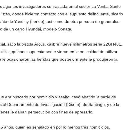
 agentes investigadores se trasladaron al sector La Venta, Santo
istas, donde hicieron contacto con el supuesto delincuente, sicario
ía de Yandiny (herido), así como de otra persona de generales
do de un carro Hyundai, modelo Sonata.
cial, sacó la pistola Arcus, calibre nueve milímetros serie 22GH401,
policial, quienes supuestamente vieron en la necesidad de utilizar
 le ocasionaron las heridas que posteriormente le produjeron la
ue era buscado por homicidio y asalto, cayó abatido la tarde de
s al Departamento de Investigación (Dicrim), de Santiago, y de la
ienes le daban persecución con fines de apresarlo.
6 años, quien es señalado en por lo menos tres homicidios,