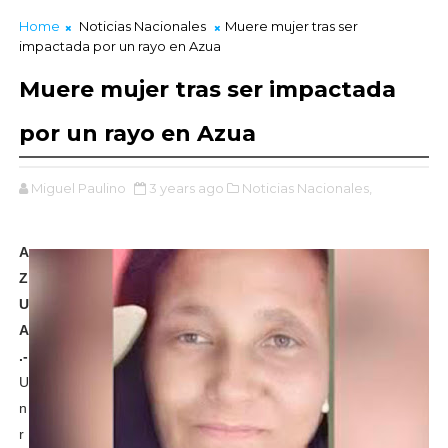
Home
Noticias Nacionales
Muere mujer tras ser
impactada por un rayo en Azua
Muere mujer tras ser impactada
por un rayo en Azua
Miguel Paulino
3 years ago
Noticias Nacionales,
A
Z
U
A
.-
U
n
r