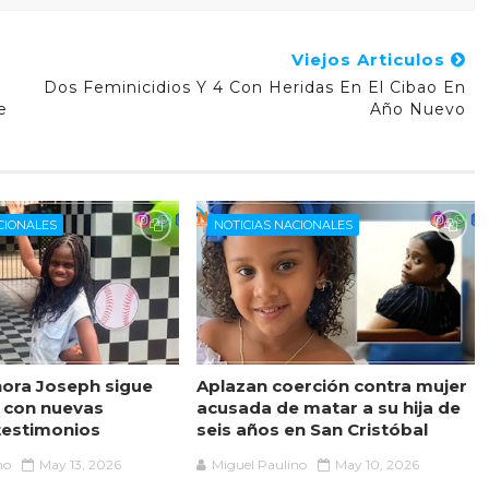
Viejos Articulos
Dos Feminicidios Y 4 Con Heridas En El Cibao En
e
Año Nuevo
CIONALES
NOTICIAS NACIONALES
ora Joseph sigue
Aplazan coerción contra mujer
 con nuevas
acusada de matar a su hija de
testimonios
seis años en San Cristóbal
no
May 13, 2026
Miguel Paulino
May 10, 2026