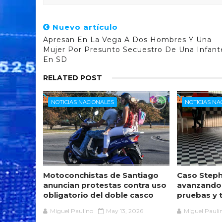
Nuevo artículo
Apresan En La Vega A Dos Hombres Y Una
Mujer Por Presunto Secuestro De Una Infant
En SD
RELATED POST
NOTICIAS NACIONALES
NOTICIAS NA
Motoconchistas de Santiago
Caso Steph
anuncian protestas contra uso
avanzando
obligatorio del doble casco
pruebas y 
Miguel Paulino
May 13, 2026
Miguel Pauli