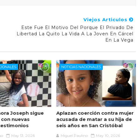
Viejos Articulos
Este Fue El Motivo Del Porque El Privado De
Libertad La Quito La Vida A La Joven En Cárcel
En La Vega
CIONALES
NOTICIAS NACIONALES
ora Joseph sigue
Aplazan coerción contra mujer
 con nuevas
acusada de matar a su hija de
testimonios
seis años en San Cristóbal
no
May 13, 2026
Miguel Paulino
May 10, 2026