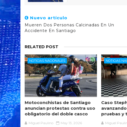
Nuevo artículo
Mueren Dos Personas Calcinadas En Un
Accidente En Santiago
RELATED POST
NOTICIAS NACIONALES
NOTICIAS NA
Motoconchistas de Santiago
Caso Steph
anuncian protestas contra uso
avanzando
obligatorio del doble casco
pruebas y 
Miguel Paulino
May 13, 2026
Miguel Pauli