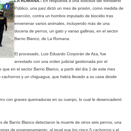
LA ROMANA.-
En respuesta a una solicitud del Ministerio
Público, una juez dictó un mes de prisión, como medida de
coerción, contra un hombre imputado de biocidio tras
envenenar varios animales, incluyendo más de una
docena de perros, un gato y varias gallinas, en el sector
Barrio Blanco, de La Romana.
El procesado, Luis Eduardo Corporán de Aza, fue
arrestado con una orden judicial gestionada por el
e que en el sector Barrio Blanco, a partir del día 1 de este mes
o cachorros y un chiguagua, que había llevado a su casa desde
rro con graves quemaduras en su cuerpo, lo cual le desencadenó
es de Barrio Blanco detectaron la muerte de otros seis perros, una
tomas de envenenamiento, al igual que los cinco 5 cachorros y el