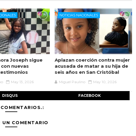
CIONALES
NOTICIAS NACIONALES
ora Joseph sigue
Aplazan coerción contra mujer
 con nuevas
acusada de matar a su hija de
testimonios
seis años en San Cristóbal
no
May 13, 2026
Miguel Paulino
May 10, 2026
DISQUS
FACEBOOK
 COMENTARIOS.:
R UN COMENTARIO