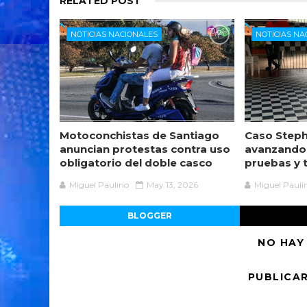
RELATED POST
NOTICIAS NACIONALES
NOTICIAS NA
Motoconchistas de Santiago
Caso Steph
anuncian protestas contra uso
avanzando
obligatorio del doble casco
pruebas y 
Miguel Paulino
May 13, 2026
Miguel Pauli
BLOGGER
NO HAY
PUBLICA