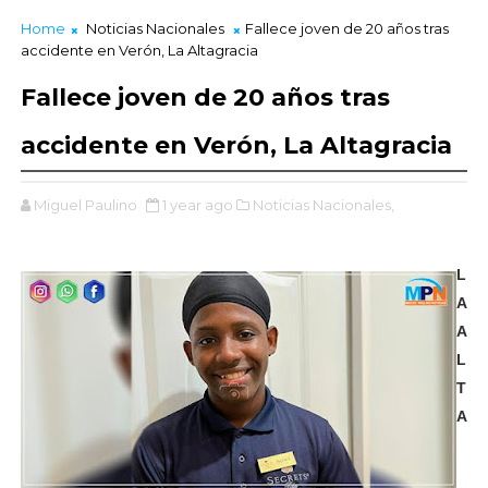
Home
Noticias Nacionales
Fallece joven de 20 años tras
accidente en Verón, La Altagracia
Fallece joven de 20 años tras
accidente en Verón, La Altagracia
Miguel Paulino
1 year ago
Noticias Nacionales,
L
A
A
L
T
A