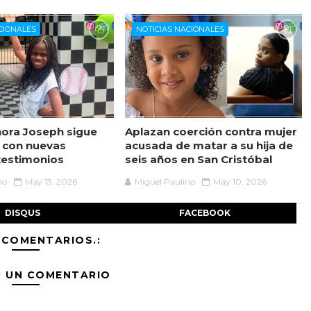
CIONALES
NOTICIAS NACIONALES
ora Joseph sigue
Aplazan coerción contra mujer
 con nuevas
acusada de matar a su hija de
testimonios
seis años en San Cristóbal
no
May 13, 2026
Miguel Paulino
May 10, 2026
DISQUS
FACEBOOK
 COMENTARIOS.:
R UN COMENTARIO