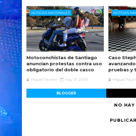
NOTICIAS NACIONALES
NOTICIAS NA
Motoconchistas de Santiago
Caso Steph
anuncian protestas contra uso
avanzando
obligatorio del doble casco
pruebas y 
Miguel Paulino
May 13, 2026
Miguel Pauli
BLOGGER
NO HAY
PUBLICA