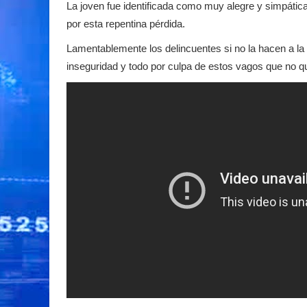
La joven fue identificada como muy alegre y simpáti
por esta repentina pérdida.
Lamentablemente los delincuentes si no la hacen a la 
inseguridad y todo por culpa de estos vagos que no qui