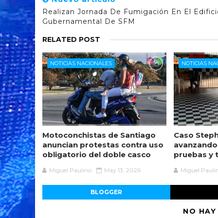
Realizan Jornada De Fumigación En El Edifici
Gubernamental De SFM
RELATED POST
NOTICIAS NACIONALES
NOTICIAS NA
Motoconchistas de Santiago
Caso Steph
anuncian protestas contra uso
avanzando
obligatorio del doble casco
pruebas y 
Miguel Paulino
May 13, 2026
Miguel Pauli
BLOGGER
NO HAY