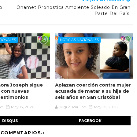
o
Onamet Pronostica Ambiente Soleado En Gran
Parte Del País.
CIONALES
NOTICIAS NACIONALES
ora Joseph sigue
Aplazan coerción contra mujer
 con nuevas
acusada de matar a su hija de
testimonios
seis años en San Cristóbal
no
May 13, 2026
Miguel Paulino
May 10, 2026
DISQUS
FACEBOOK
 COMENTARIOS.: