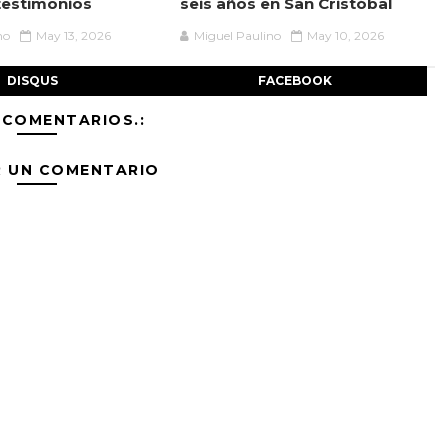
testimonios
seis años en San Cristóbal
no
May 13, 2026
Miguel Paulino
May 10, 2026
DISQUS
FACEBOOK
 COMENTARIOS.:
R UN COMENTARIO