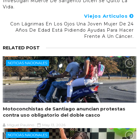
Investigan Muerte De Sargento Dicen Se Quitó La
Vida.
Viejos Articulos
Con Lágrimas En Los Ojos Una Joven Mujer De 24
Años De Edad Está Pidiendo Ayudas Para Hacer
Frente A Un Cáncer.
RELATED POST
NOTICIAS NACIONALES
Motoconchistas de Santiago anuncian protestas
contra uso obligatorio del doble casco
Miguel Paulino
May 13, 2026
NOTICIAS NACIONALES