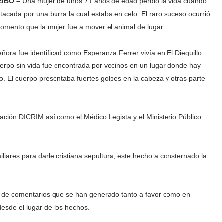
EIBO –
Una mujer de unos 71 años de edad perdió la vida cuando
atacada por una burra la cual estaba en celo. El raro suceso ocurrió
omento que la mujer fue a mover el animal de lugar.
eñora fue identificad como Esperanza Ferrer vivía en El Dieguillo.
uerpo sin vida fue encontrada por vecinos en un lugar donde hay
o. El cuerpo presentaba fuertes golpes en la cabeza y otras parte
gación DICRIM así como el Médico Legista y el Ministerio Público
iliares para darle cristiana sepultura, este hecho a consternado la
o de comentarios que se han generado tanto a favor como en
desde el lugar de los hechos.