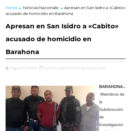
Home
Noticias Nacionale
Apresan en San Isidro a «Cabito»
acusado de homicidio en Barahona
Apresan en San Isidro a «Cabito»
acusado de homicidio en
Barahona
Miguel Paulino
5 years ago
Noticias Nacionale,
BARAHONA.-
Miembros de
la
Subdirección
de
Investigacion