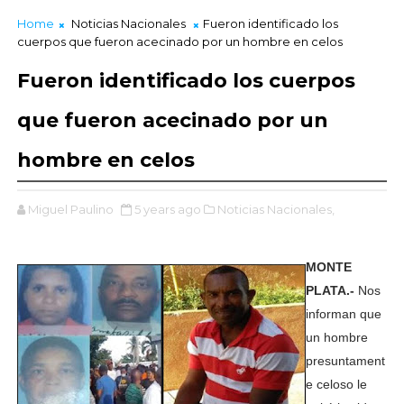
Home
Noticias Nacionales
Fueron identificado los
cuerpos que fueron acecinado por un hombre en celos
Fueron identificado los cuerpos
que fueron acecinado por un
hombre en celos
Miguel Paulino
5 years ago
Noticias Nacionales,
MONTE
PLATA.-
Nos
informan que
un hombre
presuntament
e celoso le