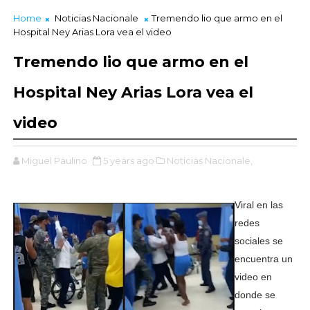
Home
Noticias Nacionale
Tremendo lio que armo en el
Hospital Ney Arias Lora vea el video
Tremendo lio que armo en el
Hospital Ney Arias Lora vea el
video
Miguel Paulino
5 years ago
Noticias Nacionale,
Viral en las
redes
sociales se
encuentra un
video en
donde se