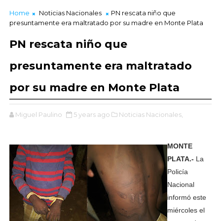
Home
Noticias Nacionales
PN rescata niño que
presuntamente era maltratado por su madre en Monte Plata
PN rescata niño que
presuntamente era maltratado
por su madre en Monte Plata
Miguel Paulino
5 years ago
Noticias Nacionales,
MONTE
PLATA.-
La
Policía
Nacional
informó este
miércoles el