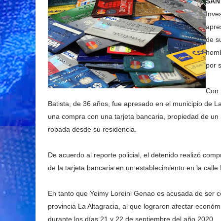
SAN
Inve
apre
de s
homb
por 
Con 
Batista, de 36 años, fue apresado en el municipio de L
una compra con una tarjeta bancaria, propiedad de un 
robada desde su residencia.
De acuerdo al reporte policial, el detenido realizó co
de la tarjeta bancaria en un establecimiento en la calle
En tanto que Yeimy Loreini Genao es acusada de ser c
provincia La Altagracia, al que lograron afectar econó
durante los días 21 y 22 de septiembre del año 2020.