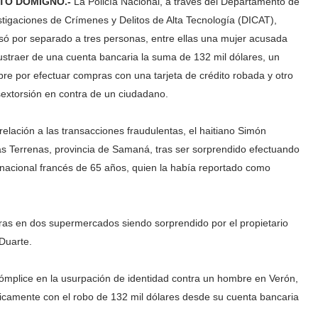
TO DOMIGNO.-
La Policía Nacional, a través del Departamento de
stigaciones de Crímenes y Delitos de Alta Tecnología (DICAT),
só por separado a tres personas, entre ellas una mujer acusada
ustraer de una cuenta bancaria la suma de 132 mil dólares, un
re por efectuar compras con una tarjeta de crédito robada y otro
sextorsión en contra de un ciudadano.
relación a las transacciones fraudulentas, el haitiano Simón
as Terrenas, provincia de Samaná, tras ser sorprendido efectuando
nacional francés de 65 años, quien la había reportado como
mpras en dos supermercados siendo sorprendido por el propietario
 Duarte.
ómplice en la usurpación de identidad contra un hombre en Verón,
micamente con el robo de 132 mil dólares desde su cuenta bancaria