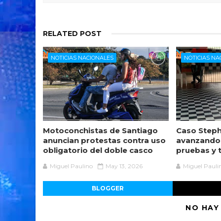
RELATED POST
NOTICIAS NACIONALES
NOTICIAS NA
Motoconchistas de Santiago
Caso Steph
anuncian protestas contra uso
avanzando
obligatorio del doble casco
pruebas y 
Miguel Paulino
May 13, 2026
Miguel Pauli
BLOGGER
NO HAY