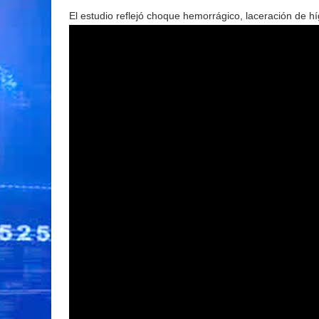
El estudio reflejó choque hemorrágico, laceración de 