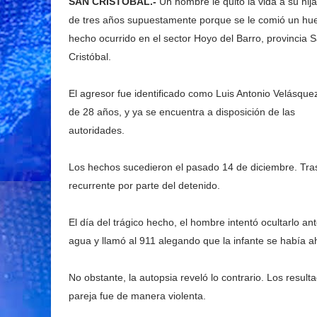
SAN CRISTÓBAL.-
Un hombre le quitó la vida a su hija
de tres años supuestamente porque se le comió un hu
hecho ocurrido en el sector Hoyo del Barro, provincia 
Cristóbal.
El agresor fue identificado como Luis Antonio Velásque
de 28 años, y ya se encuentra a disposición de las
autoridades.
Los hechos sucedieron el pasado 14 de diciembre. Trasc
recurrente por parte del detenido.
El día del trágico hecho, el hombre intentó ocultarlo a
agua y llamó al 911 alegando que la infante se había 
No obstante, la autopsia reveló lo contrario. Los resul
pareja fue de manera violenta.