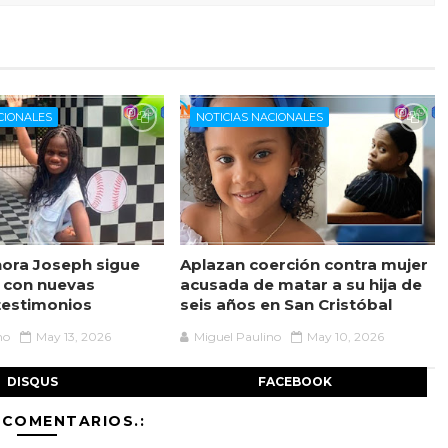
CIONALES
NOTICIAS NACIONALES
ora Joseph sigue
Aplazan coerción contra mujer
 con nuevas
acusada de matar a su hija de
testimonios
seis años en San Cristóbal
no
May 13, 2026
Miguel Paulino
May 10, 2026
DISQUS
FACEBOOK
 COMENTARIOS.: