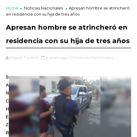
Home
Noticias Nacionales
Apresan hombre se atrincheró
en residencia con su hija de tres años
Apresan hombre se atrincheró en
residencia con su hija de tres años
Miguel Paulino
4 years ago
Noticias Nacionales,
S
A
N
C
H
E
Z
R