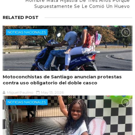
Hombre Mata Hijastra De Tres Años Porque
Supuestamente Se Le Comió Un Huevo
RELATED POST
NOTICIAS NACIONALES
Motoconchistas de Santiago anuncian protestas
contra uso obligatorio del doble casco
Miguel Paulino
May 13, 2026
NOTICIAS NACIONALES