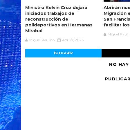
Ministro Kelvin Cruz dejará
Abrirán nue
iniciados trabajos de
Migración 
reconstrucción de
San Franci
polideportivos en Hermanas
facilitar lo
Mirabal
Miguel Pauli
Miguel Paulino
Apr 27, 2026
BLOGGER
NO HAY
PUBLICA