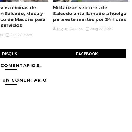
vas oficinas de
Militarizan sectores de
en Salcedo, Moca y
Salcedo ante llamado a huelga
sco de Macorís para
para este martes por 24 horas
s servicios
Miguel Paulino
Aug 27, 2024
no
Jan 27, 2025
DISQUS
FACEBOOK
 COMENTARIOS.:
R UN COMENTARIO