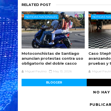
RELATED POST
NOTICIAS NACIONALES
NOTICIAS NA
Motoconchistas de Santiago
Caso Steph
anuncian protestas contra uso
avanzando
obligatorio del doble casco
pruebas y 
Miguel Paulino
May 13, 2026
Miguel Pauli
BLOGGER
NO HAY
PUBLICA