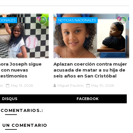
CIONALES
NOTICIAS NACIONALES
ora Joseph sigue
Aplazan coerción contra mujer
 con nuevas
acusada de matar a su hija de
testimonios
seis años en San Cristóbal
no
May 13, 2026
Miguel Paulino
May 10, 2026
DISQUS
FACEBOOK
 COMENTARIOS.:
R UN COMENTARIO