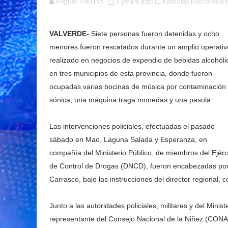
Miguel Paulino
3 years ago
Noticias Nacionales
VALVERDE-
Siete personas fueron detenidas y ocho
menores fueron rescatados durante un amplio operativ
realizado en negocios de expendio de bebidas alcohóli
en tres municipios de esta provincia, donde fueron
ocupadas varias bocinas de música por contaminación
sónica, una máquina traga monedas y una pasola.
Las intervenciones policiales, efectuadas el pasado
sábado en Mao, Laguna Salada y Esperanza, en
compañía del Ministerio Público, de miembros del Ejérc
de Control de Drogas (DNCD), fueron encabezadas por e
Carrasco, bajo las instrucciones del director regional,
Junto a las autoridades policiales, militares y del Mini
representante del Consejo Nacional de la Niñez (CONANI